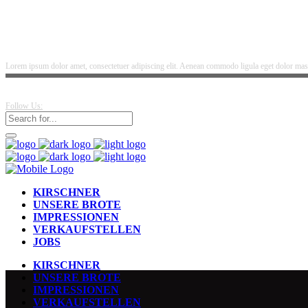
Lorem ipsum dolor amet, consectetuer adipiscing elit. Aenean commodo ligula eget dolor mass
Follow Us:
KIRSCHNER
UNSERE BROTE
IMPRESSIONEN
VERKAUFSTELLEN
JOBS
KIRSCHNER
UNSERE BROTE
IMPRESSIONEN
VERKAUFSTELLEN